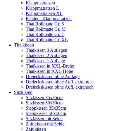
Klappmatratzen
Klappmatratzen L
Klappmatratzen XL
Kinder - Klappmatratzen
Thai Rollmatte Gr. S
Thai Rollmatte Gr. M
Thai Rollmatte Gr. L
Thai Rollmatte Gr. XL
Thaikissen
Thaikissen 3 Auflagen
Thaikissen 2 Auflagen
Thaikissen 1 Auflage
Thaikissen in XXL-Breite
Thaikissen in XXL-Höhe
Dreieckskissen ohne Auflage
Dreieckskissen ohne Aufl. extrabreit
Dreieckskissen ohne Aufl. extrahoch
Sitzkissen
Sitzkissen 35x35cm
Sitzkissen 50x50cm
Steppkissen 35x35cm
Steppkissen 50x50cm
Sitzkissen mit Seide
Zafukissen mit Seide
Zafukissen