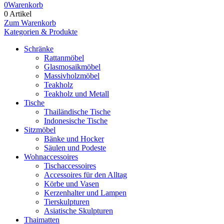
0
Warenkorb
0 Artikel
Zum Warenkorb
Kategorien & Produkte
Schränke
Rattanmöbel
Glasmosaikmöbel
Massivholzmöbel
Teakholz
Teakholz und Metall
Tische
Thailändische Tische
Indonesische Tische
Sitzmöbel
Bänke und Hocker
Säulen und Podeste
Wohnaccessoires
Tischaccessoires
Accessoires für den Alltag
Körbe und Vasen
Kerzenhalter und Lampen
Tierskulpturen
Asiatische Skulpturen
Thaimatten