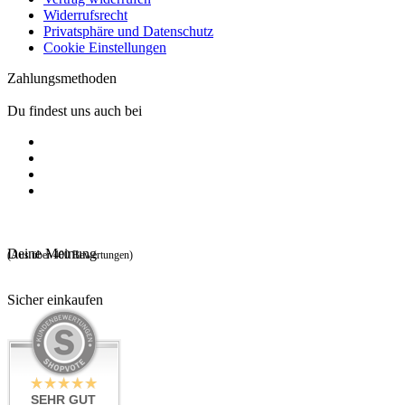
Widerrufsrecht
Privatsphäre und Datenschutz
Cookie Einstellungen
Zahlungsmethoden
Du findest uns auch bei
Deine Meinung
(Aus über 400 Bewertungen)
Sicher einkaufen
SEHR GUT