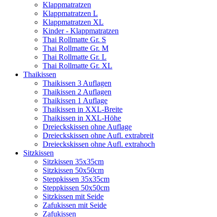
Klappmatratzen
Klappmatratzen L
Klappmatratzen XL
Kinder - Klappmatratzen
Thai Rollmatte Gr. S
Thai Rollmatte Gr. M
Thai Rollmatte Gr. L
Thai Rollmatte Gr. XL
Thaikissen
Thaikissen 3 Auflagen
Thaikissen 2 Auflagen
Thaikissen 1 Auflage
Thaikissen in XXL-Breite
Thaikissen in XXL-Höhe
Dreieckskissen ohne Auflage
Dreieckskissen ohne Aufl. extrabreit
Dreieckskissen ohne Aufl. extrahoch
Sitzkissen
Sitzkissen 35x35cm
Sitzkissen 50x50cm
Steppkissen 35x35cm
Steppkissen 50x50cm
Sitzkissen mit Seide
Zafukissen mit Seide
Zafukissen