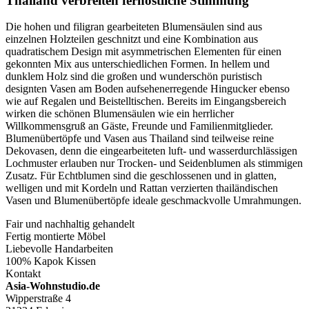
Thailand verbreiten fernöstliche Stimmung
Die hohen und filigran gearbeiteten Blumensäulen sind aus
einzelnen Holzteilen geschnitzt und eine Kombination aus
quadratischem Design mit asymmetrischen Elementen für einen
gekonnten Mix aus unterschiedlichen Formen. In hellem und
dunklem Holz sind die großen und wunderschön puristisch
designten Vasen am Boden aufsehenerregende Hingucker ebenso
wie auf Regalen und Beistelltischen. Bereits im Eingangsbereich
wirken die schönen Blumensäulen wie ein herrlicher
Willkommensgruß an Gäste, Freunde und Familienmitglieder.
Blumenübertöpfe und Vasen aus Thailand sind teilweise reine
Dekovasen, denn die eingearbeiteten luft- und wasserdurchlässigen
Lochmuster erlauben nur Trocken- und Seidenblumen als stimmigen
Zusatz. Für Echtblumen sind die geschlossenen und in glatten,
welligen und mit Kordeln und Rattan verzierten thailändischen
Vasen und Blumenübertöpfe ideale geschmackvolle Umrahmungen.
Fair und nachhaltig gehandelt
Fertig montierte Möbel
Liebevolle Handarbeiten
100% Kapok Kissen
Kontakt
Asia-Wohnstudio.de
Wipperstraße 4