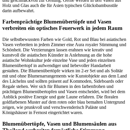
und geschmackvoll zur Geltung. Gerne werden in den Vasen aus
Holz und Glas auch die für Asien typischen Glücksbambusstile
darin aufbewahrt.
Farbenprächtige Blumenübertöpfe und Vasen
verbreiten ein optisches Feuerwerk in jedem Raum
Die selbstbewussten Farben wie Gold, Rot und Blau bei asiatischen
Vasen verbreiten in jedem Zimmer eine Aura royaler Stimmung und
Schönheit. Die Verzierungen lassen erahnen wie kreativ und
kunstvoll die asiatischen Künstler in Anlehnung an die hohe
asiatische Wohnkultur jede einzelne Vase und jeden einzelnen
Blumenübertopf in aufwendiger und liebevoller Handarbeit
gestalten. Die Blumenübertöpfe wirken im 2-er Set und als Solitär
mit und ohne Blumenarrangements wie Kunstobjekte aus dem Land
des Lächelns und sollten präsent auf Kommoden, Sideboards oder
Regale stehen. Wer sich für Blumen in den farbenfrohen und
prächtigen Blumenübertopfen und Vasen entscheidet, wird bei dem
Anblick positive Energie und gute Laune erfahren. Die floralen
goldfarbenen Muster auf dem roten oder blau bemalten Untergrund
zeigen, wie prunkvoll und verschwenderisch Paläste und
Königshäuser in Fernost eingerichtet waren.
Blumenübertöpfe, Vasen und Blumensäulen aus