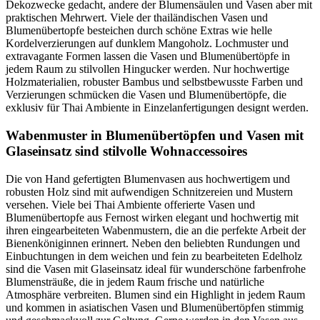
Dekozwecke gedacht, andere der Blumensäulen und Vasen aber mit
praktischen Mehrwert. Viele der thailändischen Vasen und
Blumenübertopfe besteichen durch schöne Extras wie helle
Kordelverzierungen auf dunklem Mangoholz. Lochmuster und
extravagante Formen lassen die Vasen und Blumenübertöpfe in
jedem Raum zu stilvollen Hingucker werden. Nur hochwertige
Holzmaterialien, robuster Bambus und selbstbewusste Farben und
Verzierungen schmücken die Vasen und Blumenübertöpfe, die
exklusiv für Thai Ambiente in Einzelanfertigungen designt werden.
Wabenmuster in Blumenübertöpfen und Vasen mit
Glaseinsatz sind stilvolle Wohnaccessoires
Die von Hand gefertigten Blumenvasen aus hochwertigem und
robusten Holz sind mit aufwendigen Schnitzereien und Mustern
versehen. Viele bei Thai Ambiente offerierte Vasen und
Blumenübertopfe aus Fernost wirken elegant und hochwertig mit
ihren eingearbeiteten Wabenmustern, die an die perfekte Arbeit der
Bienenköniginnen erinnert. Neben den beliebten Rundungen und
Einbuchtungen in dem weichen und fein zu bearbeiteten Edelholz
sind die Vasen mit Glaseinsatz ideal für wunderschöne farbenfrohe
Blumensträuße, die in jedem Raum frische und natürliche
Atmosphäre verbreiten. Blumen sind ein Highlight in jedem Raum
und kommen in asiatischen Vasen und Blumenübertöpfen stimmig