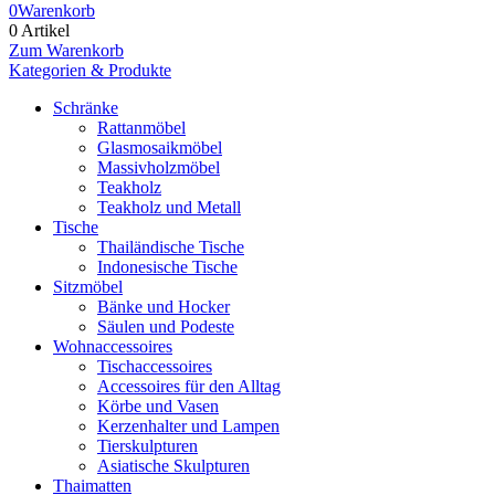
0
Warenkorb
0 Artikel
Zum Warenkorb
Kategorien & Produkte
Schränke
Rattanmöbel
Glasmosaikmöbel
Massivholzmöbel
Teakholz
Teakholz und Metall
Tische
Thailändische Tische
Indonesische Tische
Sitzmöbel
Bänke und Hocker
Säulen und Podeste
Wohnaccessoires
Tischaccessoires
Accessoires für den Alltag
Körbe und Vasen
Kerzenhalter und Lampen
Tierskulpturen
Asiatische Skulpturen
Thaimatten