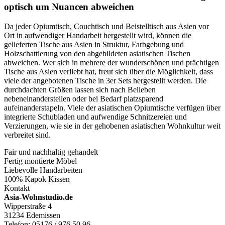
optisch um Nuancen abweichen
Da jeder Opiumtisch, Couchtisch und Beistelltisch aus Asien vor
Ort in aufwendiger Handarbeit hergestellt wird, können die
gelieferten Tische aus Asien in Struktur, Farbgebung und
Holzschattierung von den abgebildeten asiatischen Tischen
abweichen. Wer sich in mehrere der wunderschönen und prächtigen
Tische aus Asien verliebt hat, freut sich über die Möglichkeit, dass
viele der angebotenen Tische in 3er Sets hergestellt werden. Die
durchdachten Größen lassen sich nach Belieben
nebeneinanderstellen oder bei Bedarf platzsparend
aufeinanderstapeln. Viele der asiatischen Opiumtische verfügen über
integrierte Schubladen und aufwendige Schnitzereien und
Verzierungen, wie sie in der gehobenen asiatischen Wohnkultur weit
verbreitet sind.
Fair und nachhaltig gehandelt
Fertig montierte Möbel
Liebevolle Handarbeiten
100% Kapok Kissen
Kontakt
Asia-Wohnstudio.de
Wipperstraße 4
31234 Edemissen
Telefon: 05176 / 976 50 96