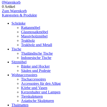
0
Warenkorb
0 Artikel
Zum Warenkorb
Kategorien & Produkte
Schränke
Rattanmöbel
Glasmosaikmöbel
Massivholzmöbel
Teakholz
Teakholz und Metall
Tische
Thailändische Tische
Indonesische Tische
Sitzmöbel
Bänke und Hocker
Säulen und Podeste
Wohnaccessoires
Tischaccessoires
Accessoires für den Alltag
Körbe und Vasen
Kerzenhalter und Lampen
Tierskulpturen
Asiatische Skulpturen
Thaimatten