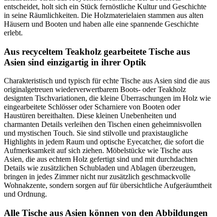
entscheidet, holt sich ein Stück fernöstliche Kultur und Geschichte
in seine Räumlichkeiten. Die Holzmaterielaien stammen aus alten
Häusern und Booten und haben alle eine spannende Geschichte
erlebt.
Aus recyceltem Teakholz gearbeitete Tische aus
Asien sind einzigartig in ihrer Optik
Charakteristisch und typisch für echte Tische aus Asien sind die aus
originalgetreuen wiederverwertbarem Boots- oder Teakholz
designten Tischvariationen, die kleine Überraschungen im Holz wie
eingearbeitete Schlösser oder Scharniere von Booten oder
Haustüren bereithalten. Diese kleinen Unebenheiten und
charmanten Details verleihen den Tischen einen geheimnisvollen
und mystischen Touch. Sie sind stilvolle und praxistaugliche
Highlights in jedem Raum und optische Eyecatcher, die sofort die
Aufmerksamkeit auf sich ziehen. Möbelstücke wie Tische aus
Asien, die aus echtem Holz gefertigt sind und mit durchdachten
Details wie zusätzlichen Schubladen und Ablagen überzeugen,
bringen in jedes Zimmer nicht nur zusätzlich geschmackvolle
Wohnakzente, sondern sorgen auf für übersichtliche Aufgeräumtheit
und Ordnung.
Alle Tische aus Asien können von den Abbildungen