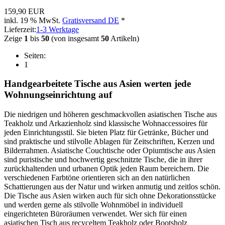
159,90 EUR
inkl. 19 % MwSt.
Gratisversand DE
*
Lieferzeit:
1-3 Werktage
Zeige
1
bis
50
(von insgesamt
50
Artikeln)
Seiten:
1
Handgearbeitete Tische aus Asien werten jede
Wohnungseinrichtung auf
Die niedrigen und höheren geschmackvollen asiatischen Tische aus
Teakholz und Arkazienholz sind klassische Wohnaccessoires für
jeden Einrichtungsstil. Sie bieten Platz für Getränke, Bücher und
sind praktische und stilvolle Ablagen für Zeitschriften, Kerzen und
Bilderrahmen. Asiatische Couchtische oder Opiumtische aus Asien
sind puristische und hochwertig geschnitzte Tische, die in ihrer
zurückhaltenden und urbanen Optik jeden Raum bereichern. Die
verschiedenen Farbtöne orientieren sich an den natürlichen
Schattierungen aus der Natur und wirken anmutig und zeitlos schön.
Die Tische aus Asien wirken auch für sich ohne Dekorationsstücke
und werden gerne als stilvolle Wohnmöbel in individuell
eingerichteten Büroräumen verwendet. Wer sich für einen
asiatischen Tisch aus recyceltem Teakholz oder Bootsholz