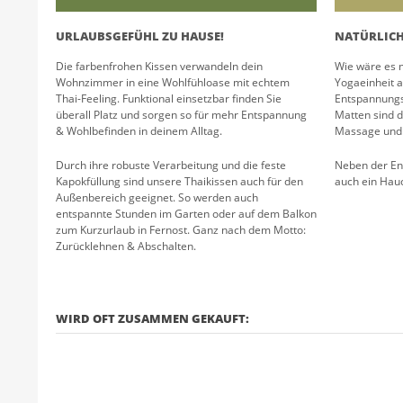
URLAUBSGEFÜHL ZU HAUSE!
NATÜRLICH
Die farbenfrohen Kissen verwandeln dein
Wie wäre es m
Wohnzimmer in eine Wohlfühloase mit echtem
Yogaeinheit 
Thai-Feeling. Funktional einsetzbar finden Sie
Entspannungs
überall Platz und sorgen so für mehr Entspannung
Matten sind d
& Wohlbefinden in deinem Alltag.
Massage und 
Durch ihre robuste Verarbeitung und die feste
Neben der En
Kapokfüllung sind unsere Thaikissen auch für den
auch ein Hauc
Außenbereich geeignet. So werden auch
entspannte Stunden im Garten oder auf dem Balkon
zum Kurzurlaub in Fernost. Ganz nach dem Motto:
Zurücklehnen & Abschalten.
WIRD OFT ZUSAMMEN GEKAUFT: