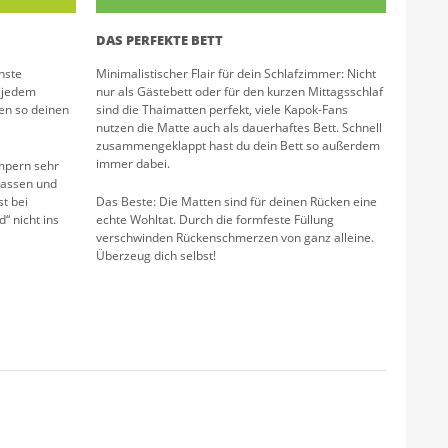
DAS PERFEKTE BETT
hste
Minimalistischer Flair für dein Schlafzimmer: Nicht
n jedem
nur als Gästebett oder für den kurzen Mittagsschlaf
en so deinen
sind die Thaimatten perfekt, viele Kapok-Fans
nutzen die Matte auch als dauerhaftes Bett. Schnell
zusammengeklappt hast du dein Bett so außerdem
immer dabei.
mpern sehr
hlassen und
t bei
Das Beste: Die Matten sind für deinen Rücken eine
 nicht ins
echte Wohltat. Durch die formfeste Füllung
verschwinden Rückenschmerzen von ganz alleine.
Überzeug dich selbst!