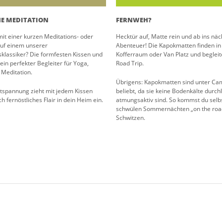
E MEDITATION
FERNWEH?
it einer kurzen Meditations- oder
Hecktür auf, Matte rein und ab ins näc
auf einem unserer
Abenteuer! Die Kapokmatten finden i
klassiker? Die formfesten Kissen und
Kofferraum oder Van Platz und begleit
ein perfekter Begleiter für Yoga,
Road Trip.
Meditation.
Übrigens: Kapokmatten sind unter Ca
tspannung zieht mit jedem Kissen
beliebt, da sie keine Bodenkälte durc
h fernöstliches Flair in dein Heim ein.
atmungsaktiv sind. So kommst du selbs
schwülen Sommernächten „on the road“
Schwitzen.