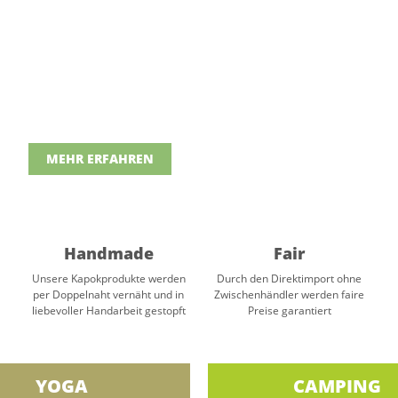
MEHR ERFAHREN
Handmade
Fair
Unsere Kapokprodukte werden
Durch den Direktimport ohne
per Doppelnaht vernäht und in
Zwischenhändler werden faire
liebevoller Handarbeit gestopft
Preise garantiert
YOGA
CAMPING