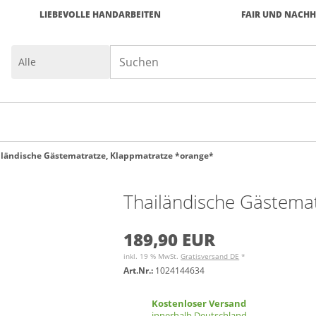
LIEBEVOLLE HANDARBEITEN
FAIR UND NACHH
iländische Gästematratze, Klappmatratze *orange*
Thailändische Gästema
189,90 EUR
inkl. 19 % MwSt.
Gratisversand DE
*
Art.Nr.:
1024144634
Kostenloser Versand
innerhalb Deutschland