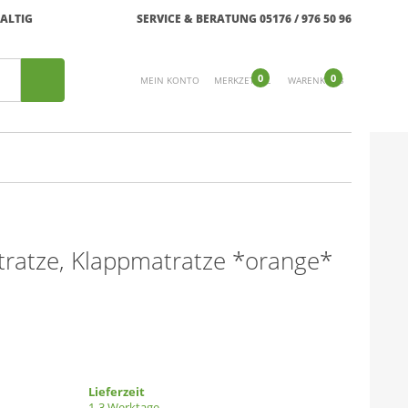
ALTIG
SERVICE & BERATUNG 05176 / 976 50 96
0
0
MEIN KONTO
MERKZETTEL
WARENKORB
tratze, Klappmatratze *orange*
Lieferzeit
1-3 Werktage