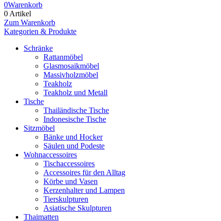
0
Warenkorb
0 Artikel
Zum Warenkorb
Kategorien & Produkte
Schränke
Rattanmöbel
Glasmosaikmöbel
Massivholzmöbel
Teakholz
Teakholz und Metall
Tische
Thailändische Tische
Indonesische Tische
Sitzmöbel
Bänke und Hocker
Säulen und Podeste
Wohnaccessoires
Tischaccessoires
Accessoires für den Alltag
Körbe und Vasen
Kerzenhalter und Lampen
Tierskulpturen
Asiatische Skulpturen
Thaimatten