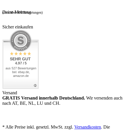
Deine Meinung
(Aus über 400 Bewertungen)
Sicher einkaufen
SEHR GUT
4.97 / 5
aus 527 Bewertungen
bei: ebay.de,
amazon.de
Versand
GRATIS Versand innerhalb Deutschland.
Wir versenden auch
nach AT, BE, NL, LU und CH.
* Alle Preise inkl. gesetzl. MwSt. zzgl.
Versandkosten
. Die