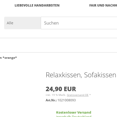
LIEBEVOLLE HANDARBEITEN
FAIR UND NACHH
en *orange*
Relaxkissen, Sofakisse
24,90 EUR
inkl. 19 % MwSt.
Gratisversand DE
*
Art.Nr.:
1021008093
Kostenloser Versand
innerhalb Deutschland