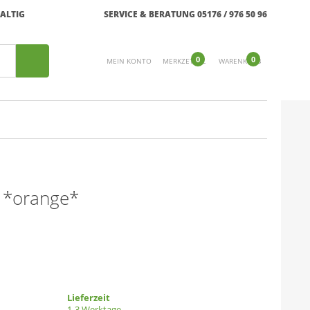
ALTIG
SERVICE & BERATUNG 05176 / 976 50 96
0
0
MEIN KONTO
MERKZETTEL
WARENKORB
n *orange*
Lieferzeit
1-3 Werktage