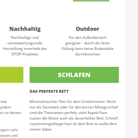
Nachhaltig
Outdoor
Nachhaltige und
Für den Außenbereich
verantwortungsvolle
geeignet – durch die feste
Herstellung innerhalb des
Füllung kann keine Bodenkälte
OTOP-Projektes
durchkommen
SCHLAFEN
DAS PERFEKTE BETT
hste
Minimalistischer Flair für dein Schlafzimmer: Nicht
n jedem
nur als Gästebett oder für den kurzen Mittagsschlaf
en so deinen
sind die Thaimatten perfekt, viele Kapok-Fans
nutzen die Matte auch als dauerhaftes Bett. Schnell
zusammengeklappt hast du dein Bett so außerdem
immer dabei.
mpern sehr
hlassen und