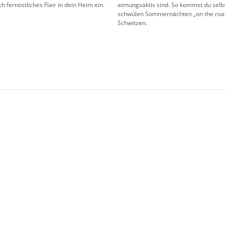
h fernöstliches Flair in dein Heim ein.
atmungsaktiv sind. So kommst du selbs
schwülen Sommernächten „on the road“
Schwitzen.