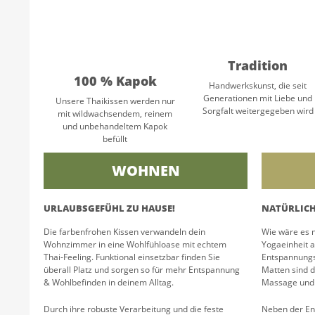
Tradition
100 % Kapok
Handwerkskunst, die seit
Generationen mit Liebe und
Unsere Thaikissen werden nur
Sorgfalt weitergegeben wird
mit wildwachsendem, reinem
und unbehandeltem Kapok
befüllt
WOHNEN
URLAUBSGEFÜHL ZU HAUSE!
NATÜRLICH
Die farbenfrohen Kissen verwandeln dein
Wie wäre es m
Wohnzimmer in eine Wohlfühloase mit echtem
Yogaeinheit 
Thai-Feeling. Funktional einsetzbar finden Sie
Entspannungs
überall Platz und sorgen so für mehr Entspannung
Matten sind d
& Wohlbefinden in deinem Alltag.
Massage und 
Durch ihre robuste Verarbeitung und die feste
Neben der En