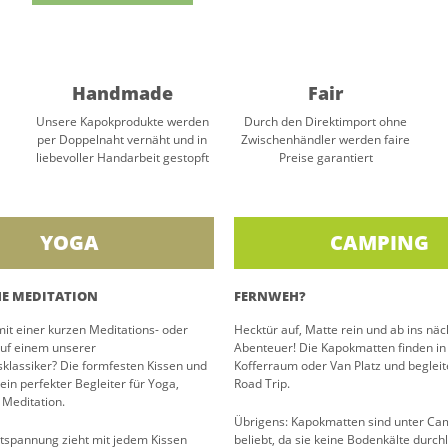
Handmade
Fair
Unsere Kapokprodukte werden
Durch den Direktimport ohne
per Doppelnaht vernäht und in
Zwischenhändler werden faire
liebevoller Handarbeit gestopft
Preise garantiert
YOGA
CAMPING
E MEDITATION
FERNWEH?
it einer kurzen Meditations- oder
Hecktür auf, Matte rein und ab ins näc
auf einem unserer
Abenteuer! Die Kapokmatten finden i
klassiker? Die formfesten Kissen und
Kofferraum oder Van Platz und begleit
ein perfekter Begleiter für Yoga,
Road Trip.
Meditation.
Übrigens: Kapokmatten sind unter Ca
tspannung zieht mit jedem Kissen
beliebt, da sie keine Bodenkälte durc